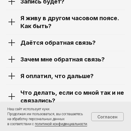
Запись будет?
за глобальный вклад в развитие
регрессионной терапии, 2024. Премия
основана депутатом МО Санкт-
Петербурга и организатором деловых
Я живу в другом часовом поясе.
мероприятий и тренингов
федерального уровня.
Как быть?
⭐️
Премия «Лидеры Эпохи»
2023
за лучший образовательный проект
по регрессионной терапии.
Даётся обратная связь?
© 2012-2026. ШКОЛА МАРИИ МОНОК
Зачем мне обратная связь?
Индивидуальный предприниматель
Коваленко Мария Владимировна
ИНН 770304048262
ОГРНИП 318774600502888
Я оплатил, что дальше?
Карта сайта
Что делать, если со мной так и не
связались?
Наш сайт использует куки.
Продолжая им пользоваться, вы соглашаетесь
Что делать, если я купил и понял,
Согласен
на обработку персональных данных
что мне это не нужно?
в соответствии с
политикой конфиденциальности
.