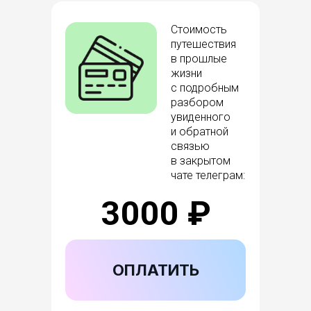
Стоимость
путешествия
в прошлые
жизни
с подробным
разбором
увиденного
Школа
и обратной
Марии Монок
связью
в закрытом
чате телеграм:
Дополнительная общеразвивающая
3000 ₽
программа «Работа с глубинной памятью
и регрессиями»
Лицензия Л035-01298-77/01125362
ОПЛАТИТЬ
Выдана 11 апреля 2024
Департаментом Образования и науки города Москвы
УЧИТЬСЯ