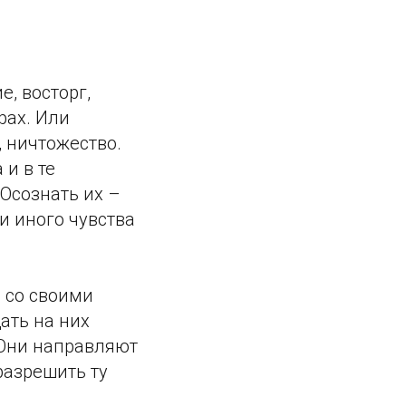
е, восторг,
рах. Или
 ничтожество.
 и в те
 Осознать их –
и иного чувства
е со своими
ать на них
 Они направляют
разрешить ту