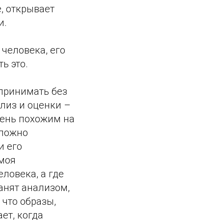
, открывает
и.
человека, его
ь это.
принимать без
лиз и оценки –
чень похожим на
сложно
и его
 моя
ловека, а где
анят анализом,
 что образы,
ет, когда