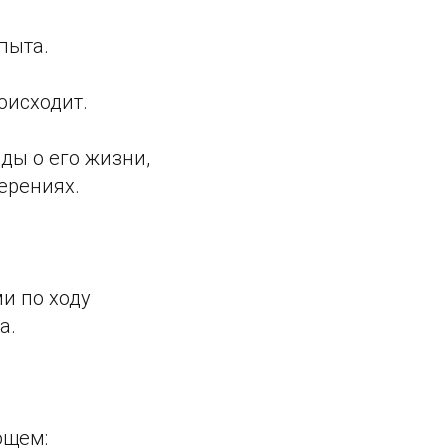
пыта.
оисходит.
ды о его жизни,
мерениях.
и по ходу
а.
ющем: