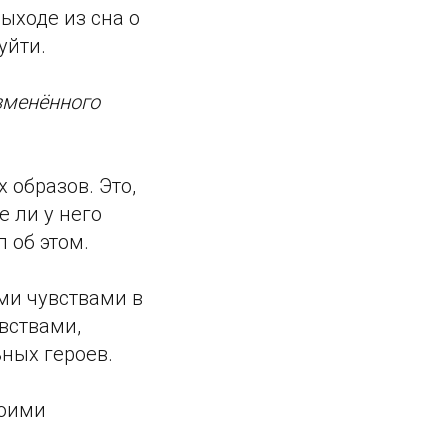
ыходе из сна о
уйти.
зменённого
 образов. Это,
е ли у него
 об этом.
ыми чувствами в
увствами,
ных героев.
воими