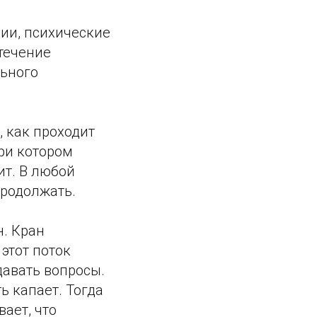
ии, психические
течение
льного
, как проходит
при котором
ит. В любой
продолжать.
н. Кран
этот поток
авать вопросы.
ь капает. Тогда
ает, что