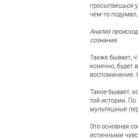
просыпаешься ут
чём-то подумал,
Анализ происход
сознания.
Также бывает, ч
конечно, будет 
воспоминания. 
Такое бывает, к
той истории. По
мультяшные пер
Это основная с
истинными чувст