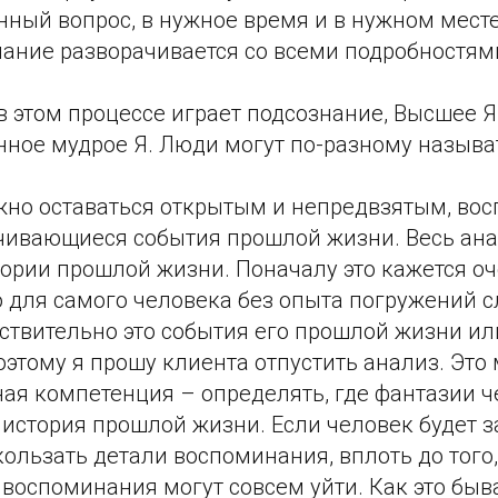
ный вопрос, в нужное время и в нужном месте
нание разворачивается со всеми подробностям
 этом процессе играет подсознание, Высшее Я 
нное мудрое Я. Люди могут по-разному называт
жно оставаться открытым и непредвзятым, вос
чивающиеся события прошлой жизни. Весь ана
тории прошлой жизни. Поначалу это кажется о
о для самого человека без опыта погружений 
ствительно это события его прошлой жизни ил
этому я прошу клиента отпустить анализ. Это
я компетенция – определять, где фантазии че
история прошлой жизни. Если человек будет з
скользать детали воспоминания, вплоть до того,
воспоминания могут совсем уйти. Как это быва