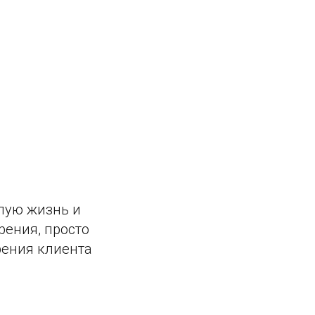
шлую жизнь и
рения, просто
рения клиента