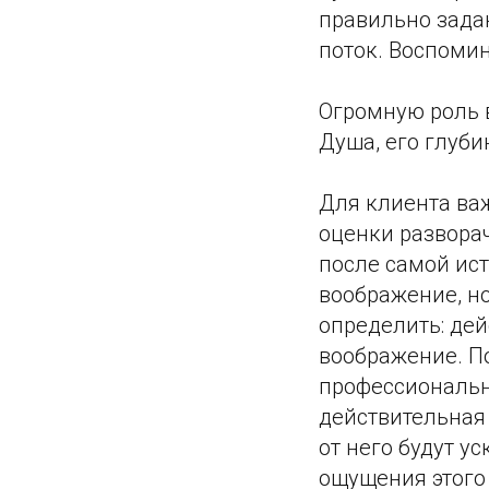
правильно задан
поток. Воспоми
Огромную роль в
Душа, его глуби
Для клиента ва
оценки развора
после самой ис
воображение, н
определить: дей
воображение. По
профессиональна
действительная 
от него будут у
ощущения этого 