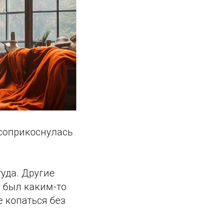
 соприкоснулась
туда. Другие
о был каким-то
е копаться без